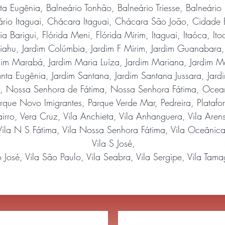
ta Eugênia, Balneário Tonhão, Balneário Triesse, Balneári
eário Itaguai, Chácara Itaguai, Chácara São João, Cidade
ia Barigui, Flórida Meni, Flórida Mirim, Itaguai, Itaóca, I
ahu, Jardim Colúmbia, Jardim F Mirim, Jardim Guanabara, J
ardim Marabá, Jardim Maria Luíza, Jardim Mariana, Jardim M
nta Eugênia, Jardim Santana, Jardim Santana Jussara, Jardi
 Nossa Senhora de Fátima, Nossa Senhora Fátima, Oceanop
ue Novo Imigrantes, Parque Verde Mar, Pedreira, Platafor
ro, Vera Cruz, Vila Anchieta, Vila Anhanguera, Vila Arens, V
 Vila N S Fátima, Vila Nossa Senhora Fátima, Vila Oceânica
Vila S José,
o José, Vila São Paulo, Vila Seabra, Vila Sergipe, Vila Tama