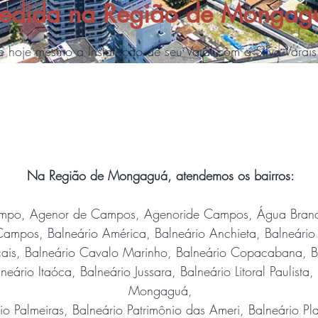
edida na Região de Mongag
te hoje mesmo a Instalação de seu Varal com a Silva Varais L
Na Região de Mongaguá, atendemos os bairros:
po, Agenor de Campos, Agenoride Campos, Água Branca
mpos, Balneário América, Balneário Anchieta, Balneário 
cais, Balneário Cavalo Marinho, Balneário Copacabana, Ba
neário Itaóca, Balneário Jussara, Balneário Litoral Paulista
Mongaguá,
io Palmeiras, Balneário Patrimônio das Ameri, Balneário P