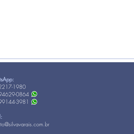
tsApp:
 2217-1980
 94629-0864
 99144-3981
l:
to@silvavarais.com.br