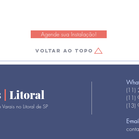
Agende sua Instalação!
Voltar ao topo
Wha
(11)
s
|
Litoral
(11)
(13)
Varais no Litoral de SP
E-mai
conta